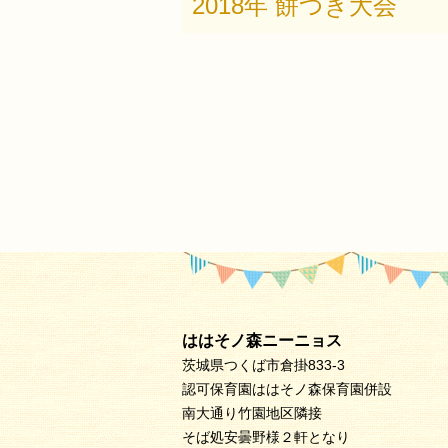
2018年 餅つき大会
ははそノ森ニーニョス
茨城県つくば市倉掛833-3
認可保育園ははそノ森保育園併設
南大通り竹園地区隣接
そば処安曇野様２軒となり