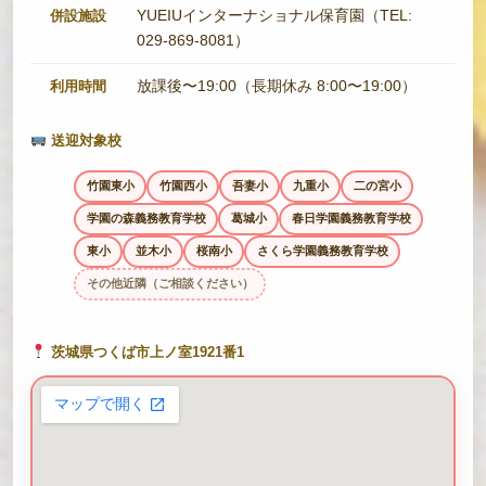
YUEIUインターナショナル保育園（TEL:
併設施設
029-869-8081）
放課後〜19:00（長期休み 8:00〜19:00）
利用時間
送迎対象校
竹園東小
竹園西小
吾妻小
九重小
二の宮小
学園の森義務教育学校
葛城小
春日学園義務教育学校
東小
並木小
桜南小
さくら学園義務教育学校
その他近隣（ご相談ください）
茨城県つくば市上ノ室1921番1