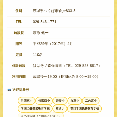
茨城県つくば市倉掛833-3
住所
029-846-1771
TEL
萩原 健一
施設長
平成29年（2017年）4月
開設
110名
定員
ははそノ森保育園（TEL: 029-828-8817）
併設施設
放課後〜19:00（長期休み 8:00〜19:00）
利用時間
送迎対象校
竹園東小
竹園西小
吾妻小
九重小
二の宮小
学園の森義務教育学校
葛城小
春日学園義務教育学校
その他近隣（ご相談ください）