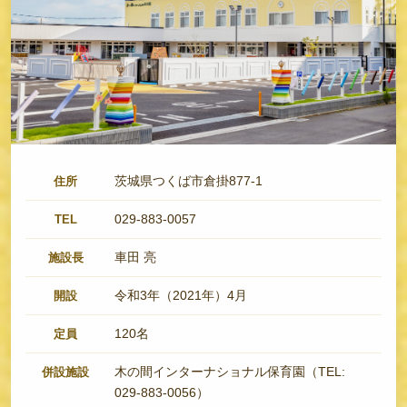
茨城県つくば市倉掛877-1
住所
029-883-0057
TEL
車田 亮
施設長
令和3年（2021年）4月
開設
120名
定員
木の間インターナショナル保育園（TEL:
併設施設
029-883-0056）