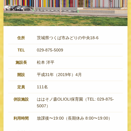
茨城県つくば市みどりの中央18-6
住所
029-875-5009
TEL
松本 洋平
施設長
平成31年（2019年）4月
開設
111名
定員
ははそノ森OLIOLI保育園（TEL: 029-875-
併設施設
5007）
放課後〜19:00（長期休み 8:00〜19:00）
利用時間