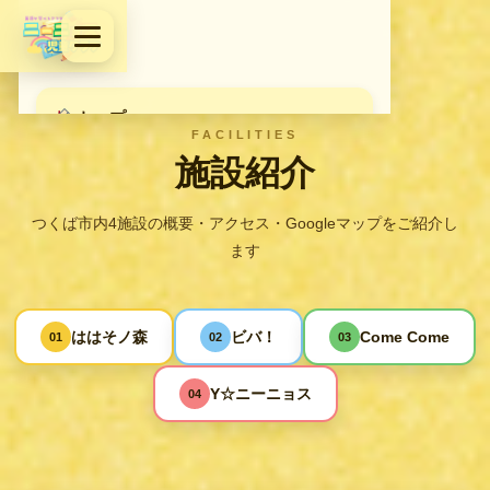
トップ
FACILITIES
施設紹介
スクール
つくば市内4施設の概要・アクセス・Googleマップをご紹介し
施設紹介
ます
スタッフ
ははそノ森
ビバ！
Come Come
01
02
03
採用情報
Y☆ニーニョス
04
ご利用について
お問い合わせ