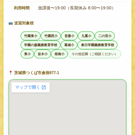
放課後〜19:00（長期休み 8:00〜19:00）
利用時間
送迎対象校
竹園東小
竹園西小
吾妻小
九重小
二の宮小
学園の森義務教育学校
葛城小
春日学園義務教育学校
東小
並木小
桜南小
その他近隣（ご相談ください）
茨城県つくば市倉掛877-1