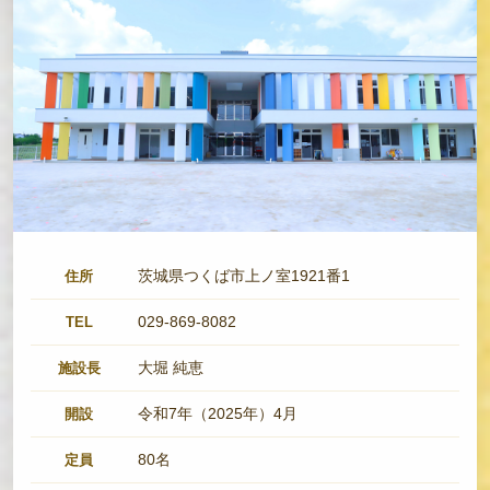
茨城県つくば市上ノ室1921番1
住所
029-869-8082
TEL
大堀 純恵
施設長
令和7年（2025年）4月
開設
80名
定員