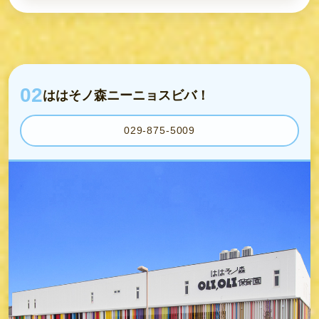
02
ははそノ森ニーニョスビバ！
029-875-5009